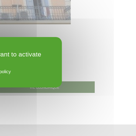
ant to activate
policy
Vie économique