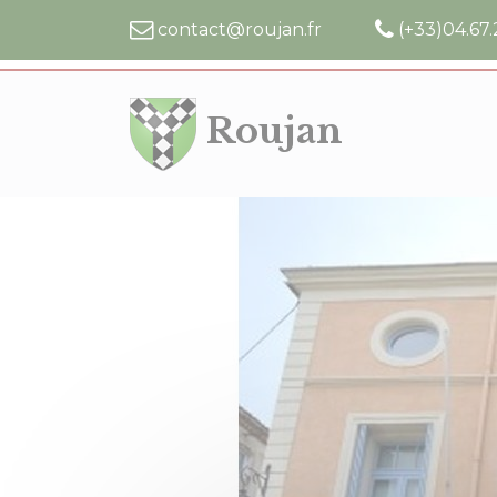
Cookies management panel
contact@roujan.fr
(+33)04.67.
Roujan