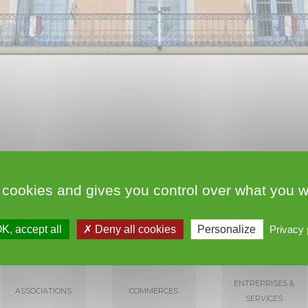
Téléchargez le plan de Roujan en version PDF
 cookies and gives you control over what you w
K, accept all
Deny all cookies
Personalize
Privacy 
Entreprises &
Associations
Commerces
Services