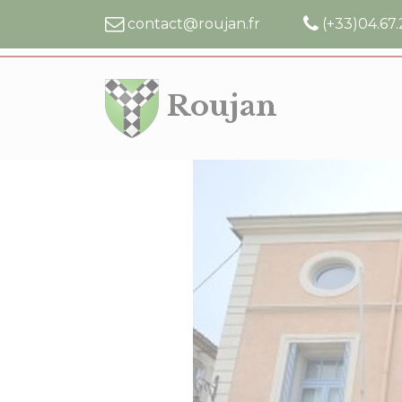
Cookies management panel
contact@roujan.fr
(+33)04.67.
Roujan