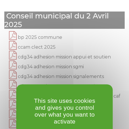
Conseil municipal du 2 Avril
2025
bp 2025 commune
ccam clect 2025
cdg34 adhesion mission appui et soutien
cdg34 adhesion mission sgmi
cdg34 adhesion mission signalements
cdg34 mandat assurance statutaire
creation alp lucie aubrsc dde subvention caf
This site uses cookies
etat 1259
and gives you control
over what you want to
fongibilite des credits
activate
herault energies ajout de lanternes