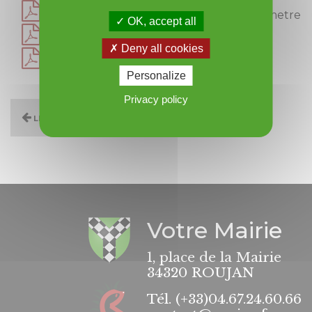
phlv operation facades modification perimetre
OK, accept all
subventions aux associations 2025
Deny all cookies
taux des taxes 2025
Personalize
Privacy policy
Les Conseils municipaux
Votre Mairie
1, place de la Mairie
34320 ROUJAN
Tél.
(+33)04.67.24.60.66