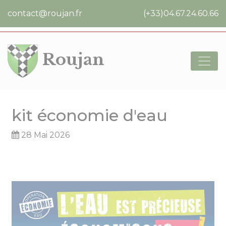
Cookies management panel
contact@roujan.fr
(+33)04.67.24.60.66
Roujan
kit économie d'eau
28 Mai 2026