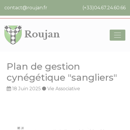
Cookies management panel
contact@roujan.fr
(+33)04.67.24.60.66
Roujan
Plan de gestion
cynégétique "sangliers"
18 Juin 2025
Vie Associative