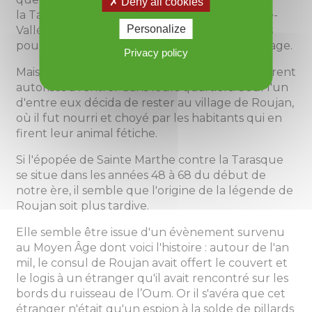
Deny all cookies
la Tarasque qui semait la terreur dans la Basse-
Personalize
Vallée du Rhône, leva une armée de hérissons
pour combattre le monstre et protéger le village.
Privacy policy
Mais la Tarasque ne vint pas et les hérissons furent
autorisés à rentrer dans leurs quartiers. Seul l'un
d'entre eux décida de rester au village de Roujan,
où il fut nourri et choyé par les habitants qui en
firent leur animal fétiche.
Si l'épopée de Sainte Marthe contre la Tarasque
se situe dans les années 48 à 68 du début de
notre ère, il semble que l'origine de la légende de
Roujan soit plus tardive.
Elle semble être issue d'un évènement survenu
au Moyen Âge dont voici l'histoire : autour de l'an
mil, le consul de Roujan avait offert le couvert et
le logis à un étranger qu'il avait rencontré sur les
bords du ruisseau de l’Oum. Or il s'avéra que cet
étranger n'était qu'un espion à la solde de pillards