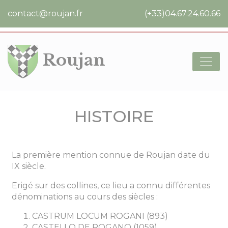
Cookies management panel
contact@roujan.fr
(+33)04.67.24.60.66
Roujan
HISTOIRE
La première mention connue de Roujan date du
IX siècle.
Erigé sur des collines, ce lieu a connu différentes
dénominations au cours des siècles :
CASTRUM LOCUM ROGANI (893)
CASTELLO DE ROGANO (1059)