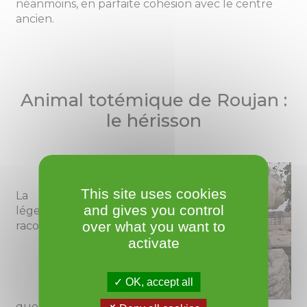
néanmoins, en parfaite cohésion avec le centre
ancien.
Animal totémique de Roujan :
le hérisson
This site uses cookies
La
and gives you control
légende
over what you want to
raconte
activate
OK, accept all
que Sainte Marthe, partie à la poursuite de