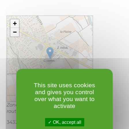
+
−
This site uses cookies
and gives you control
over what you want to
Leaflet
Zone commerciale Cap Caroux
activate
route de pézenas
34320 Roujan
OK, accept all