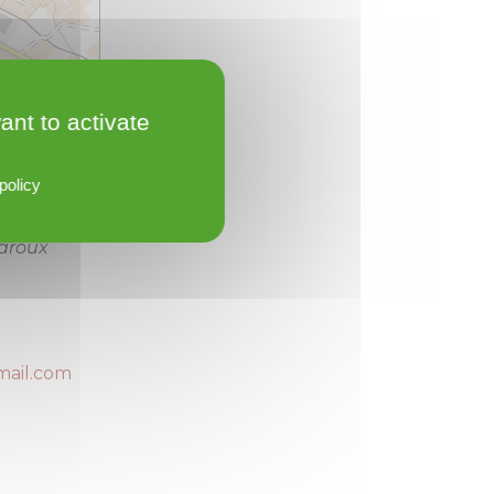
ant to activate
policy
Leaflet
ie
aroux
mail.com