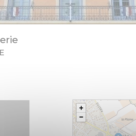
erie
E
+
−