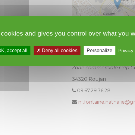
 cookies and gives you control over what you w
K, accept all
Deny all cookies
Personalize
Privacy 
FONTAINE Nathal
Zone commerciale Cap C
34320 Roujan
09.67.29.76.28
nf.fontaine.nathalie@g