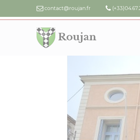
Cookies management panel
contact@roujan.fr
(+33)04.67.
Roujan