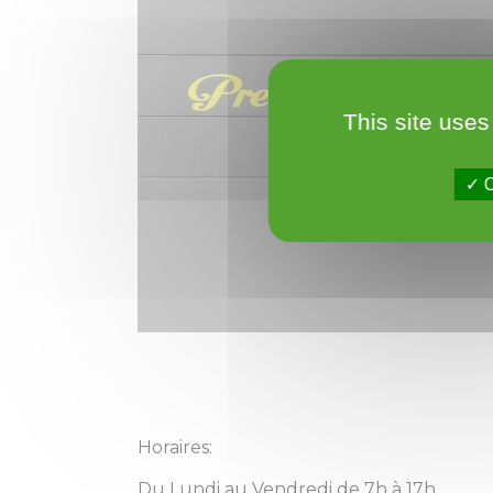
This site uses
O
Horaires:
Du Lundi au Vendredi de 7h à 17h