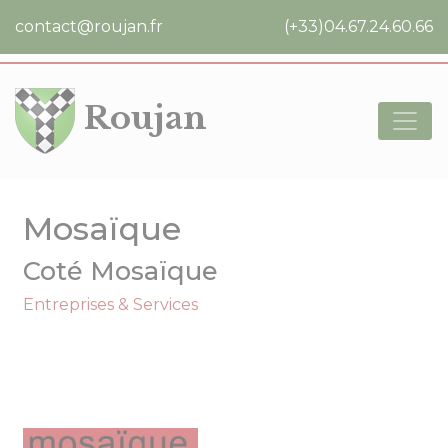
Cookies management panel
contact@roujan.fr
(+33)04.67.24.60.66
Roujan
Mosaïque
Coté Mosaïque
Entreprises & Services