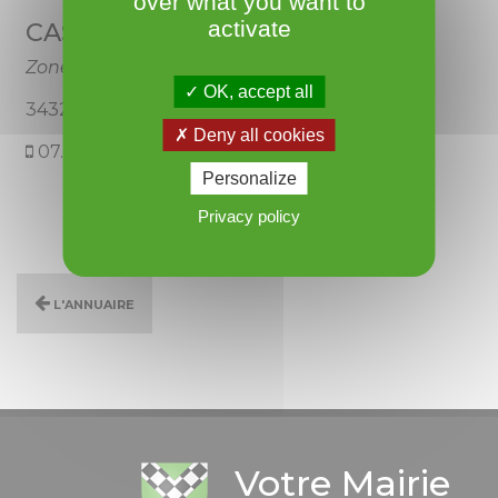
over what you want to
activate
CASTILLO Sylvie
Zone commerciale Cap Caroux
OK, accept all
34320 Roujan
Deny all cookies
07.83.99.48.21
Personalize
Privacy policy
L'annuaire
Votre Mairie