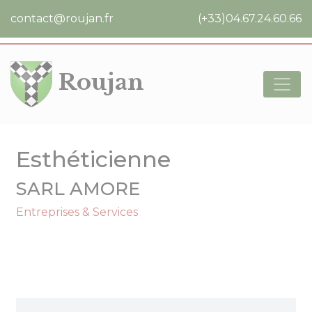
Cookies management panel
contact@roujan.fr
(+33)04.67.24.60.66
Roujan
Esthéticienne
SARL AMORE
Entreprises & Services