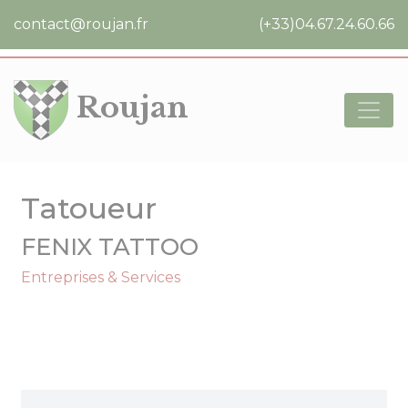
Cookies management panel
contact@roujan.fr
(+33)04.67.24.60.66
Roujan
Tatoueur
FENIX TATTOO
Entreprises & Services