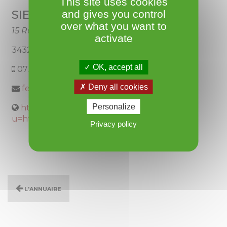
This site uses cookies
SIEGLER Loic
and gives you control
over what you want to
15 Rue de l'église
activate
34320 ROUJAN
OK, accept all
07.88.86.07.91
Deny all cookies
fenix.tattoo.st@gmail.com
Personalize
https://l.facebook.com/l.php?
u=https%3A%2F%2Fww...
Privacy policy
L'annuaire