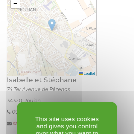
−
Leaflet
Isabelle et Stéphane
74 Ter Avenue de Pézenas
34320 Roujan
09.84.57.25.77
This site uses cookies
sarlloubaralet@gmail.com
and gives you control
over what you want to