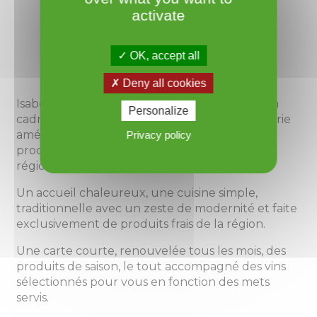
activate
Restaurant Lou Baralet
«
Bien manger, un plaisir
à
partager
»
OK, accept all
Deny all cookies
Isabelle et Stéphane vous accueillent dans un
Personalize
cadre authentique, une ancienne vigneronnerie
aménagée en un joli endroit cosy, calme et
Privacy policy
proche des différents sites touristiques de la
région des Avants-Monts.
Un accueil chaleureux, une cuisine simple,
traditionnelle avec un zeste de modernité et faite
exclusivement de produits frais de la région.
Une carte courte, renouvelée tous les mois, des
produits de saison, le tout accompagné des vins
sélectionnés pour vous en fonction des mets
servis.