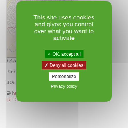
This site uses cookies
and gives you control
over what you want to
activate
OK, accept all
Leaflet
1 Avenue de Caux
Deny all cookies
34320 ROUJAN
Personalize
06.98.35.01.46
Privacy policy
https://www.facebook.com/profile.php?
id=1000834...