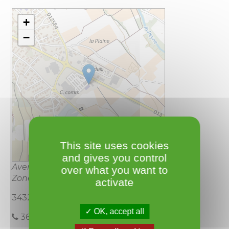
+
−
This site uses cookies
and gives you control
Leaflet
Avenue de Pézenas,
over what you want to
Zone commerciale Cap Caroux
activate
34320 Roujan
OK, accept all
3631