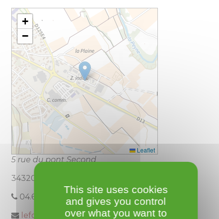
+
−
Leaflet
5 rue du pont Second
34320 Roujan
This site uses cookies
04.67.24.69.57
and gives you control
over what you want to
lefournildebenjamin611@orange.fr