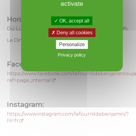
activate
Horaires :
OK, accept all
Du Lundi au Samedi de 6h à 13h30 et de 16h à 19h.
Deny all cookies
Le Dimanche de 6h à 13h30.
Personalize
Privacy policy
Facebook:
https://www.facebook.com/lefournildebenjaminrouja
ref=page_internal
Instagram:
https://www.instagram.com/lefournildebenjamin/?
hl=fr