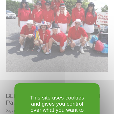
BERMEJO Michel c/o BENGUIGUI
This site uses cookies
Paul
and gives you control
over what you want to
23, rue Basse