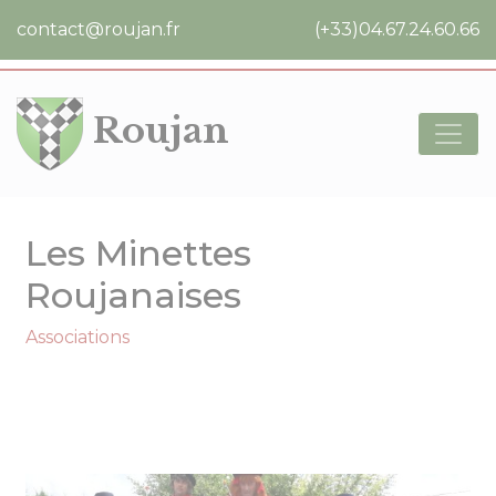
Cookies management panel
contact@roujan.fr
(+33)04.67.24.60.66
Roujan
Les Minettes
Roujanaises
Associations