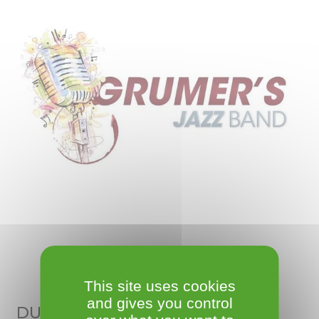
This site uses cookies
and gives you control
DUMONT-MARGERIN Sylvie