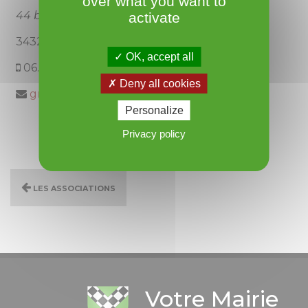
over what you want to
44 bis, rue de la Serre
activate
34320 Roujan
OK, accept all
06.81.35.08.98
Deny all cookies
grumeur@orange.fr
Personalize
Privacy policy
Les associations
Votre Mairie