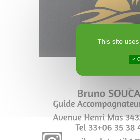
This site uses
O