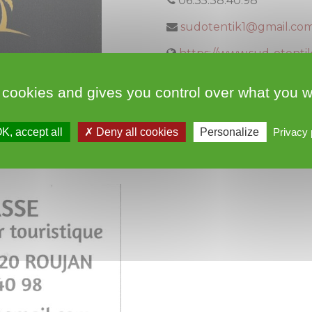
06.35.38.40.98
sudotentik1@gmail.co
https://www.sud-otenti
 cookies and gives you control over what you w
K, accept all
Deny all cookies
Personalize
Privacy 