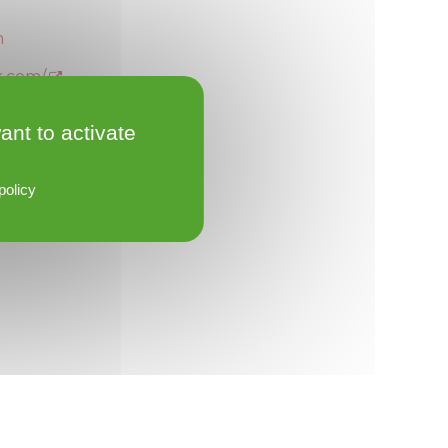
m
k.com/
ant to activate
policy