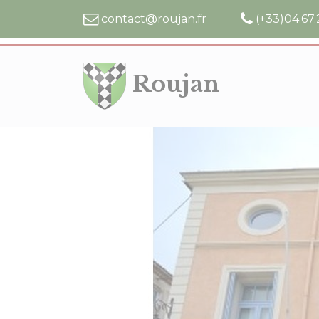
Cookies management panel
contact@roujan.fr
(+33)04.67.
Roujan