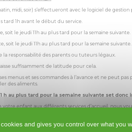
atin, midi, soir) s’effectueront avec le logiciel de gestion
s tard 1h avant le début du service.
, soit le jeudi 11h au plus tard pour la semaine suivante.
, soit le jeudi 11h au plus tard pour la semaine suivante.
ste la responsabilité des parents ou tuteurs légaux.
 laisse suffisamment de latitude pour cela.
e ses menus et ses commandes à l’avance et ne peut pas p
ler des aliments.
 11 h au plus tard pour la semaine suivante set donc i
 votre enfant aux différents services d’accueil, nous vo
24 78 46 ou par courriel à l’adresse :
alp-mairieroujan@
 cookies and gives you control over what you w
oursement sera comptabilisé.