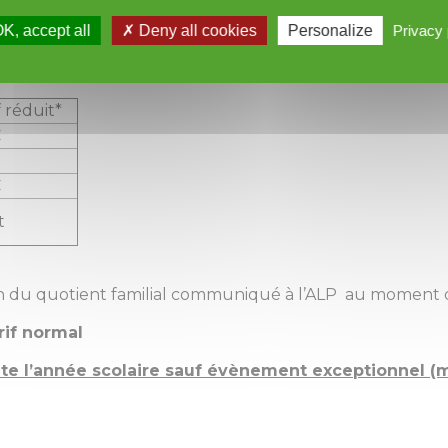
K, accept all
Deny all cookies
Personalize
Privacy 
Conseil Municipal.
f réduit*
€
€
t
ion du quotient familial communiqué à l’ALP au moment de
arif normal
te l’année scolaire sauf évènement exceptionnel (m