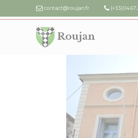
Cookies management panel
contact@roujan.fr
(+33)04.67.
Roujan