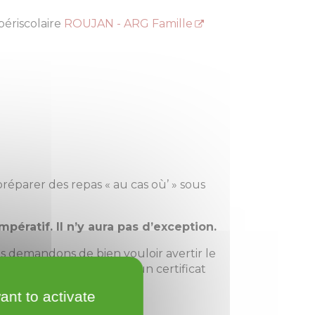
 périscolaire
ROUJAN - ARG Famille
réparer des repas « au cas où’ » sous
mpératif. Il n’y aura pas d’exception.
us demandons de bien vouloir avertir le
orange.fr
, en justifiant d’un certificat
ant to activate