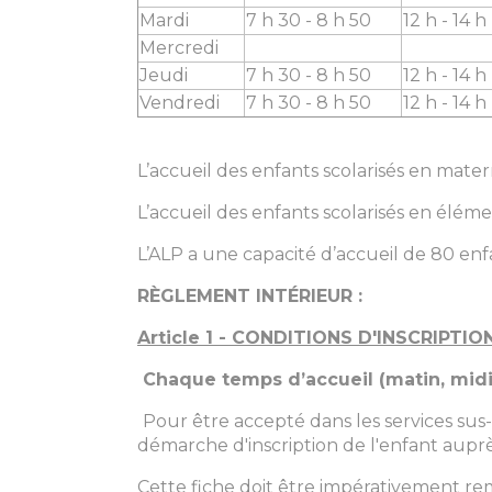
Mardi
7 h 30 - 8 h 50
12 h - 14 h
Mercredi
Jeudi
7 h 30 - 8 h 50
12 h - 14 h
Vendredi
7 h 30 - 8 h 50
12 h - 14 h
L’accueil des enfants scolarisés en mate
L’accueil des enfants scolarisés en éléme
L’ALP a une capacité d’accueil de 80 en
RÈGLEMENT INTÉRIEUR :
Article 1 - CONDITIONS D'INSCRIPTIO
Chaque temps d’accueil (matin, midi 
Pour être accepté dans les services sus-
démarche d'inscription de l'enfant aupr
Cette fiche doit être impérativement rem