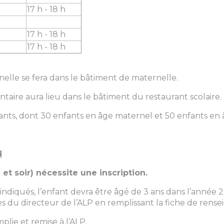
17 h - 18 h
17 h - 18 h
17 h - 18 h
rnelle se fera dans le bâtiment de maternelle.
ntaire aura lieu dans le bâtiment du restaurant scolaire.
fants, dont 30 enfants en âge maternel et 50 enfants en
N
et soir) nécessite une inscription.
indiqués, l’enfant devra être âgé de 3 ans dans l’année 2
ès du directeur de l’ALP en remplissant la fiche de rens
plie et remise à l’ALP.