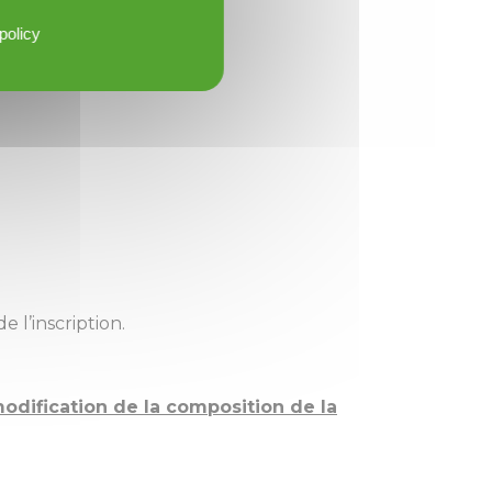
policy
 l’inscription.
odification de la composition de la