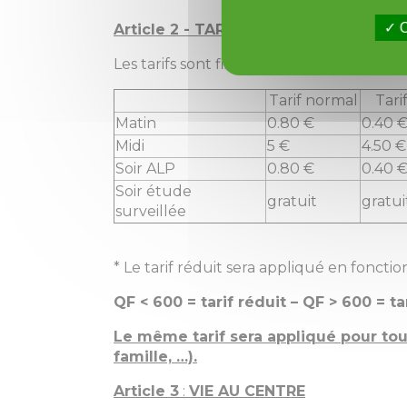
O
Article 2 - TARIFS
Les tarifs sont fixés par délibération du 
Tarif normal
Tari
Matin
0.80 €
0.40 
Midi
5 €
4.50 €
Soir ALP
0.80 €
0.40 
Soir étude
gratuit
gratui
surveillée
* Le tarif réduit sera appliqué en fonct
QF < 600 = tarif réduit – QF > 600 = t
Le même tarif sera appliqué pour tou
famille, …).
Article 3
:
VIE AU CENTRE