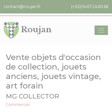
Cookies management panel
contact@roujan.fr
(+33)04.67.24.60.66
Roujan
Vente objets d'occasion
de collection, jouets
anciens, jouets vintage,
art forain
MG COLLECTOR
Commerces