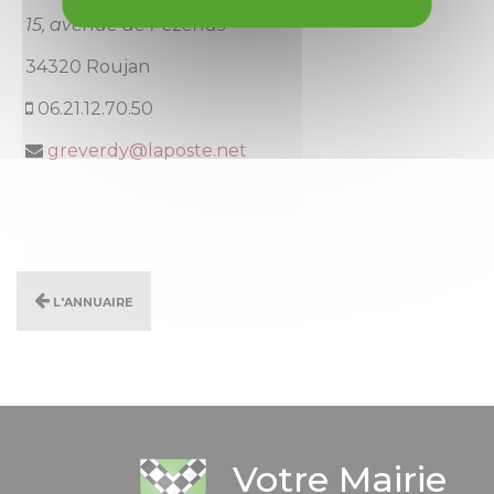
15, avenue de Pézenas
34320 Roujan
06.21.12.70.50
greverdy@laposte.net
L'annuaire
Votre Mairie