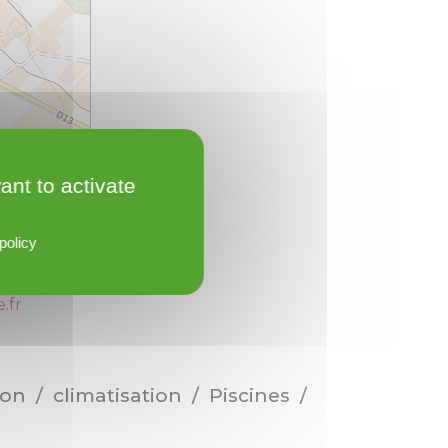
Leaflet
ant to activate
policy
.fr
ion / climatisation / Piscines /