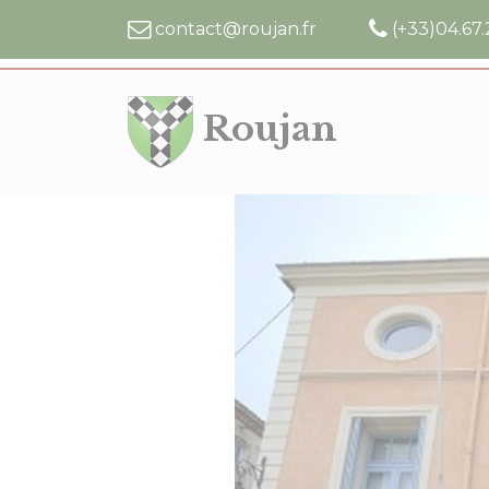
Cookies management panel
contact@roujan.fr
(+33)04.67.
Roujan