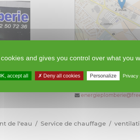
 cookies and gives you control over what you w
18 rue du pont second
34320 Roujan
K, accept all
Deny all cookies
Personalize
Privacy 
06.42.50.72.36
energieplomberie@free
t de l'eau / Service de chauffage / ventilat