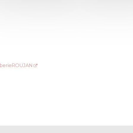
mberieROUJAN