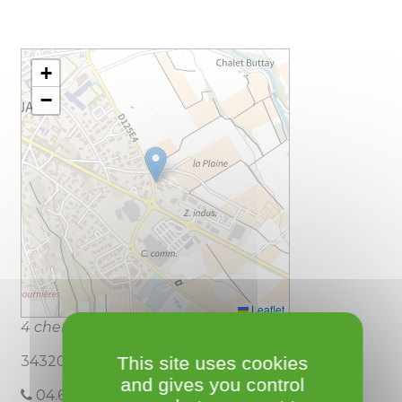
+
−
Leaflet
4 chemin de la plaine
This site uses cookies
34320 Roujan
and gives you control
04.67.38.46.44