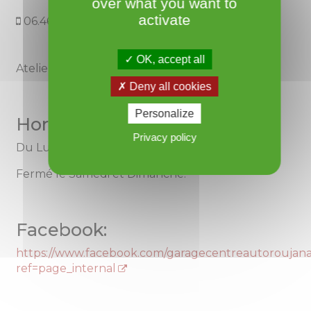
over what you want to
activate
06.46.32.29.54
OK, accept all
Atelier de réparation automobile de proximité.
Deny all cookies
Personalize
Horaires:
Privacy policy
Du Lundi au Vendredi de 9h à 18h30.
Fermé le Samedi et Dimanche.
Facebook:
https://www.facebook.com/garagecentreautoroujanai
ref=page_internal