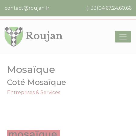
Cookies management panel
contact@roujan.fr
(+33)04.67.24.60.66
Roujan
Mosaïque
Coté Mosaïque
Entreprises & Services