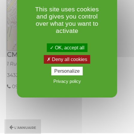
This site uses cookies
and gives you control
over what you want to
activate
OK, accept all
Leaflet
CM Coiffure
Deny all cookies
1 Rue Droite
Personalize
34320 Roujan
Privacy policy
09.84.08.00.17
L'annuaire