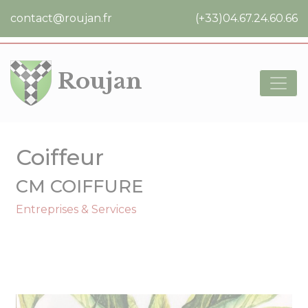
Cookies management panel
contact@roujan.fr
(+33)04.67.24.60.66
Roujan
Coiffeur
CM COIFFURE
Entreprises & Services