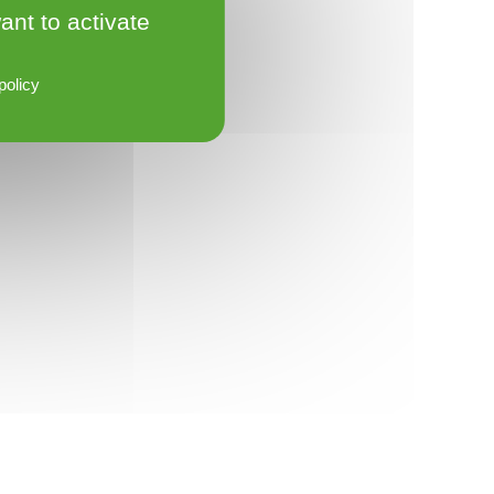
ant to activate
policy