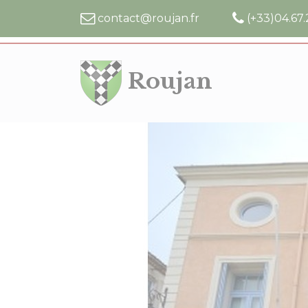
Cookies management panel
contact@roujan.fr
(+33)04.67.
Roujan