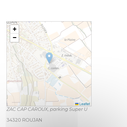
+
−
Leaflet
ZAC CAP CAROUX, parking Super U
34320 ROUJAN