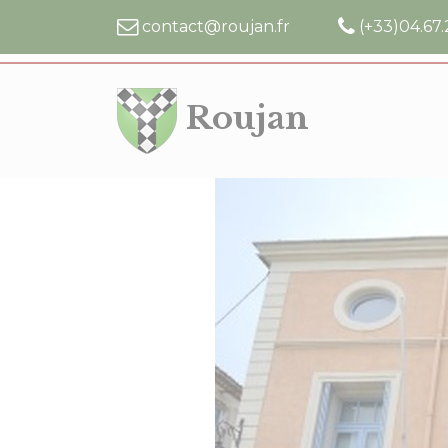
Cookies management panel
contact@roujan.fr
(+33)04.67.
Roujan