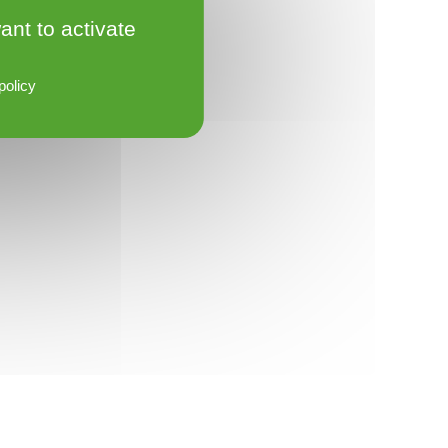
ant to activate
policy